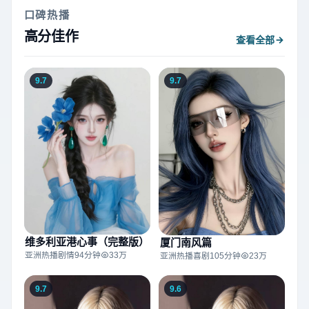
口碑热播
高分佳作
查看全部
9.7
9.7
维多利亚港心事（完整版）
厦门南风篇
亚洲热播
剧情
94分钟
33万
亚洲热播
喜剧
105分钟
23万
9.7
9.6