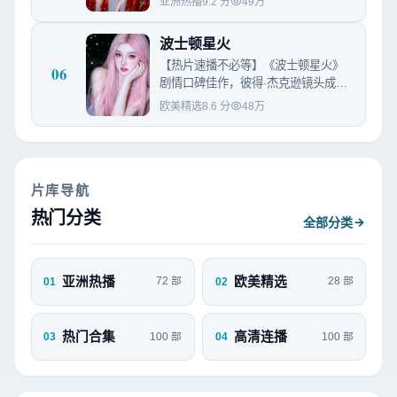
亚洲热播
9.2
分
49万
库，支持热播电影…
波士顿星火
【热片速播不必等】《波士顿星火》
06
剧情口碑佳作，彼得·杰克逊镜头成
熟，娜塔莉·波特曼、瑞恩·高斯林演技
欧美精选
8.6
分
48万
扎实，201…
片库导航
热门分类
全部分类
亚洲热播
欧美精选
72
部
28
部
01
02
热门合集
高清连播
100
部
100
部
03
04